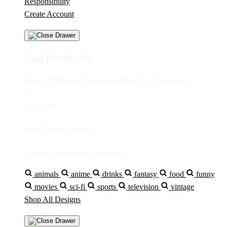
Responsibility
Create Account
Cart Preview (0)
You're
IDR5,000
Away from
FREE US Shipping!
$0
IDR5,000
Your Cart is empty...
Discover something you'll love!
animals
anime
drinks
fantasy
food
funny
movies
sci-fi
sports
television
vintage
Shop All Designs