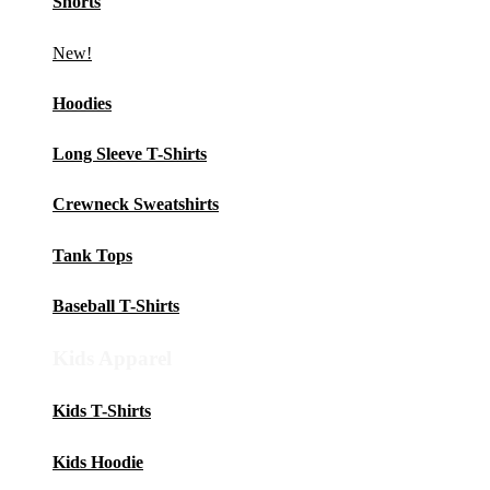
Shorts
New!
Hoodies
Long Sleeve T-Shirts
Crewneck Sweatshirts
Tank Tops
Baseball T-Shirts
Kids Apparel
Kids T-Shirts
Kids Hoodie