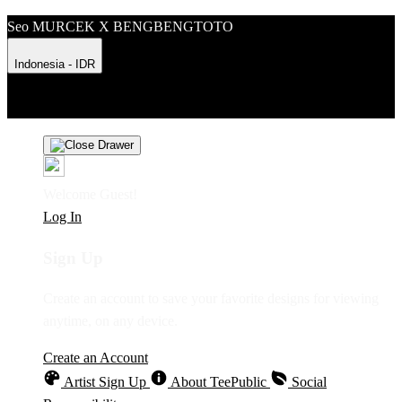
Seo MURCEK X BENGBENGTOTO
Indonesia - IDR
Product Safety
Intellectual Property Policy
CA: Do Not Sell My
Personal Information
Privacy Policy
Terms
Welcome Guest!
Log In
Sign Up
Create an account to save your favorite designs for viewing
anytime, on any device.
Create an Account
Artist Sign Up
About TeePublic
Social