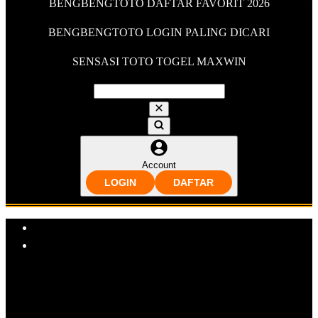
BENGBENGTOTO DAFTAR FAVORIT 2026
BENGBENGTOTO LOGIN PALING DICARI
SENSASI TOTO TOGEL MAXWIN
Account
LOGIN
DAFTAR
Explore Categories
Popular Products
Shop All Designs
BENGBENGTOTO
BENGBENGTOTO
LOGIN
BENGBENGTOTO DAFTAR
TOTO TOGEL
BANDAR TOTO TOGEL
BANDAR TOGEL ONLINE
SITUS