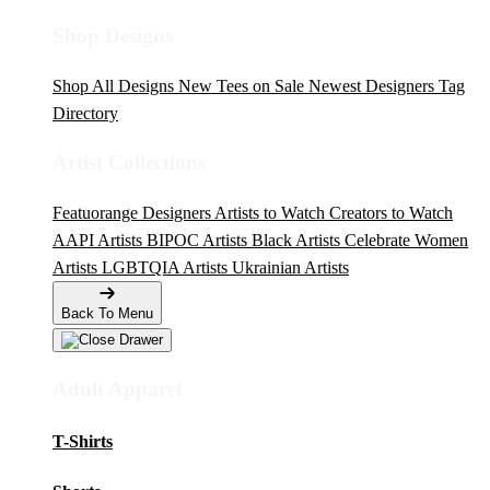
Shop Designs
Shop All Designs
New Tees on Sale
Newest Designers
Tag
Directory
Artist Collections
Featuorange Designers
Artists to Watch
Creators to Watch
AAPI Artists
BIPOC Artists
Black Artists
Celebrate Women
Artists
LGBTQIA Artists
Ukrainian Artists
Back To Menu
Adult Apparel
T-Shirts